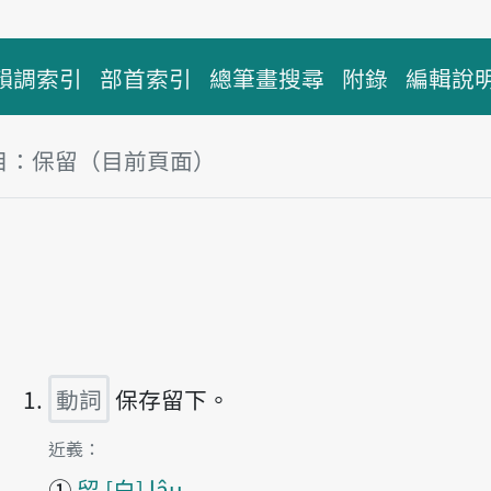
韻調索引
部首索引
總筆畫搜尋
附錄
編輯說
目：保留（目前頁面）
塊
留
播放主音讀pó-liû
動詞
保存留下。
第1項釋義的
近義：
①
留
白
lâu