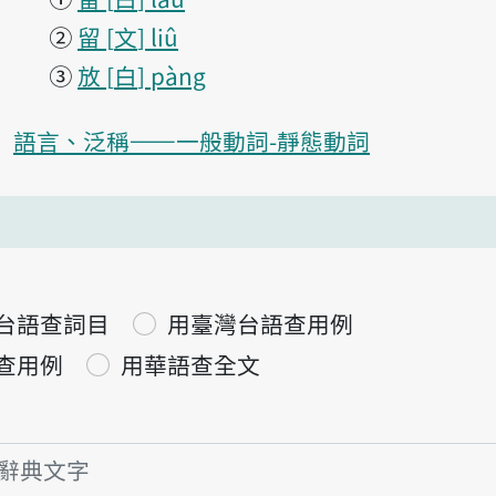
②
留
文
liû
③
放
白
pàng
語言、泛稱——一般動詞-靜態動詞
台語查詞目
用臺灣台語查用例
查用例
用華語查全文