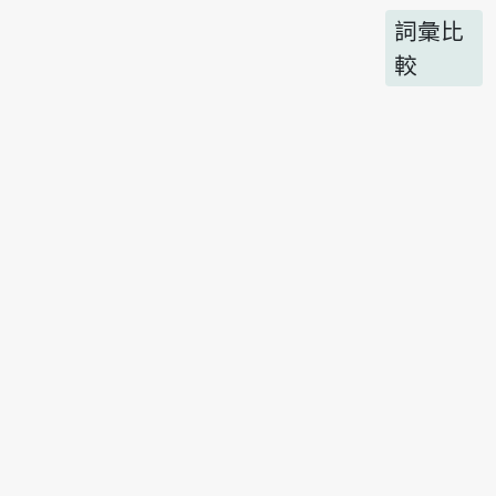
詞彙比
較