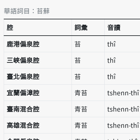
詞彙比較表
華語詞目：苔蘚
腔
詞彙
音讀
鹿港偏泉腔
苔
thî
三峽偏泉腔
苔
thî
臺北偏泉腔
苔
thî
宜蘭偏漳腔
青苔
tshenn-thî
臺南混合腔
青苔
tshenn-thî
高雄混合腔
青苔
tshenn-thî