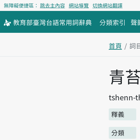
無障礙便捷區：
跳去主內容
網站導覽
切換網站翻譯
教育部
臺灣台語
常用詞
辭典
分類索引
聲
首頁
詞
主內容區
青
tshenn-t
釋義
分類