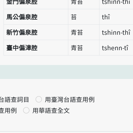
金門偏泉腔
青苔
tshinn-thî
馬公偏泉腔
苔
thî
新竹偏泉腔
青苔
tshinn-thî
臺中偏漳腔
青苔
tshenn-tî
台語查詞目
用臺灣台語查用例
查用例
用華語查全文