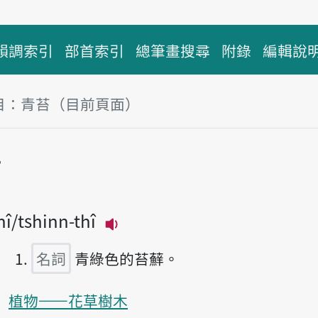
韻調索引
部首索引
總筆畫搜尋
附錄
編輯說
目：青苔（目前頁面）
塊
苔
hî
tshinn-thî
播放主音讀tshenn-thî
名詞
青綠色的苔蘚。
植物——花草樹木