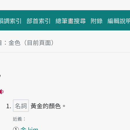
韻調索引
部首索引
總筆畫搜尋
附錄
編輯說
目：金色（目前頁面）
塊
色
播放主音讀kim-sik
名詞
黃金的顏色。
第1項釋義的
近義：
①
金 kim