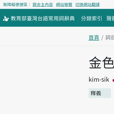
無障礙便捷區：
跳去主內容
網站導覽
切換網站翻譯
教育部
臺灣台語
常用詞
辭典
分類索引
聲
首頁
詞
主內容區
金
kim-sik
釋義