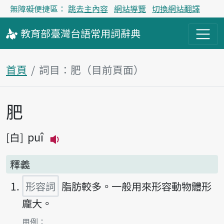
無障礙便捷區：
跳去主內容
網站導覽
切換網站翻譯
教育部
臺灣台語
常用詞
辭典
首頁
詞目：肥（目前頁面）
肥
主內容區塊
puî
白
播放主音讀puî
釋義
形容詞
脂肪較多。一般用來形容動物體形
龐大。
第1項釋義的
用例：