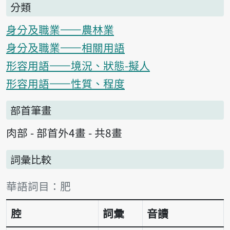
分類
身分及職業——農林業
身分及職業——相關用語
形容用語——境況、狀態-擬人
形容用語——性質、程度
部首筆畫
肉部 - 部首外4畫 - 共8畫
詞彙比較
詞彙比較表
華語詞目：肥
腔
詞彙
音讀