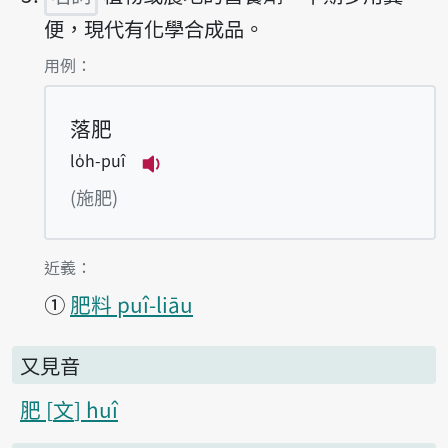
便，現代有化學合成品。
第5項釋義的
用例：
落肥
lo̍h-puî
播放例句lo̍h-puî
(施肥)
第5項釋義的
近義：
①
肥料 puî-liāu
又見音
肥
文
huî