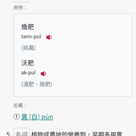
第4項釋義的
用例：
擔肥
tann-puî
播放例句tann-puî
(挑糞)
沃肥
ak-puî
播放例句ak-puî
(澆肥、施肥)
第4項釋義的
近義：
①
糞
白
pùn
名詞
植物或農地的營養劑，早期多用糞