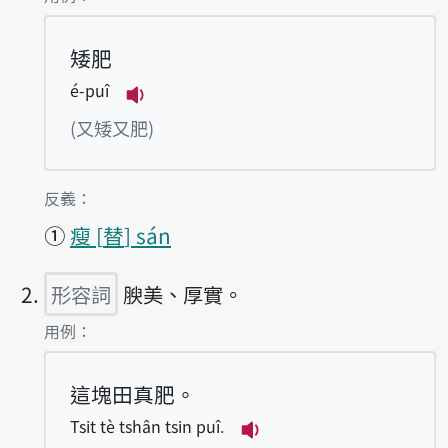
矮肥
é-puî
播放例句é-puî
(又矮又肥)
第1項釋義的
反義：
①
瘦
替
sán
形容詞
腴美、厚實。
第2項釋義的
用例：
這塊田真肥。
Tsit tè tshân tsin puî.