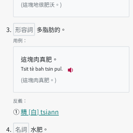
播放例句Tsit tè tshân t
(這塊地很肥沃。)
形容詞
多脂肪的。
第3項釋義的
用例：
這塊肉真肥。
Tsit tè bah tsin puî.
播放例句Tsit tè bah tsin
(這塊肉真肥。)
第3項釋義的
反義：
①
精
白
tsiann
名詞
水肥。