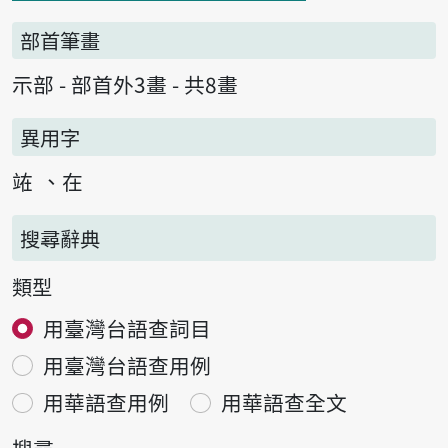
部首筆畫
示部 - 部首外3畫 - 共8畫
異用字
𫞼
在
搜尋辭典
類型
用臺灣台語查詞目
用臺灣台語查用例
用華語查用例
用華語查全文
搜尋