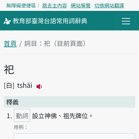
無障礙便捷區：
跳去主內容
網站導覽
切換網站翻譯
教育部
臺灣台語
常用詞
辭典
首頁
詞目：祀（目前頁面）
祀
主內容區塊
tshāi
白
播放主音讀tshāi
釋義
動詞
設立神佛、祖先牌位。
第1項釋義的
用例：