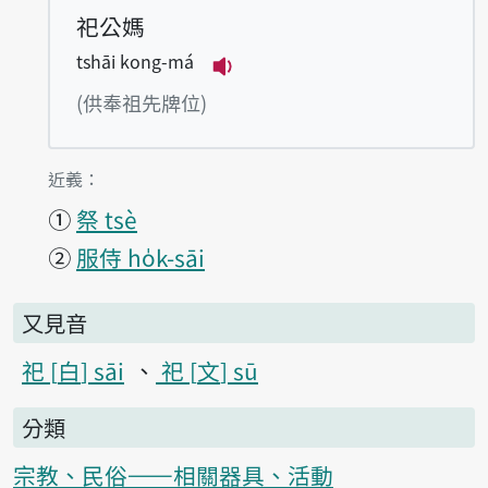
祀公媽
tshāi kong-má
播放例句tshāi kong-má
(供奉祖先牌位)
第1項釋義的
近義：
①
祭 tsè
②
服侍 ho̍k-sāi
又見音
祀
白
sāi
祀
文
sū
分類
宗教、民俗——相關器具、活動