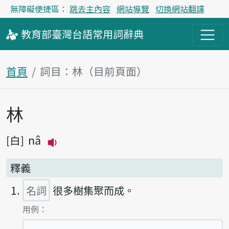
無障礙便捷區：
跳去主內容
網站導覽
切換網站翻譯
教育部
臺灣台語
常用詞
辭典
首頁
詞目：林（目前頁面）
林
主內容區塊
nâ
白
播放主音讀nâ
釋義
名詞
很多樹集聚而成。
第1項釋義的
用例：