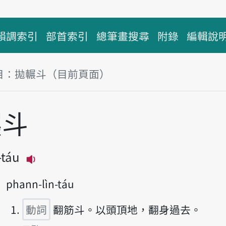
韻調索引
部首索引
總筆畫搜尋
附錄
編輯說
目：拋輾斗（目前頁面）
塊
輾斗
-táu
播放主音讀pha-liàn-táu
phann-lìn-táu
動詞
翻筋斗。以頭頂地，翻身過去。