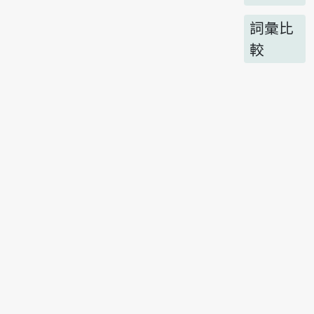
詞彙比
較