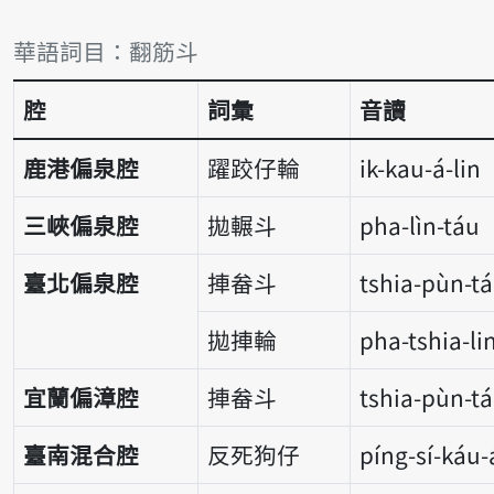
詞彙比較表
華語詞目：翻筋斗
腔
詞彙
音讀
鹿港偏泉腔
躍跤仔輪
ik-kau-á-lin
三峽偏泉腔
拋輾斗
pha-lìn-táu
臺北偏泉腔
捙畚斗
tshia-pùn-t
拋捙輪
pha-tshia-li
宜蘭偏漳腔
捙畚斗
tshia-pùn-t
臺南混合腔
反死狗仔
píng-sí-káu-