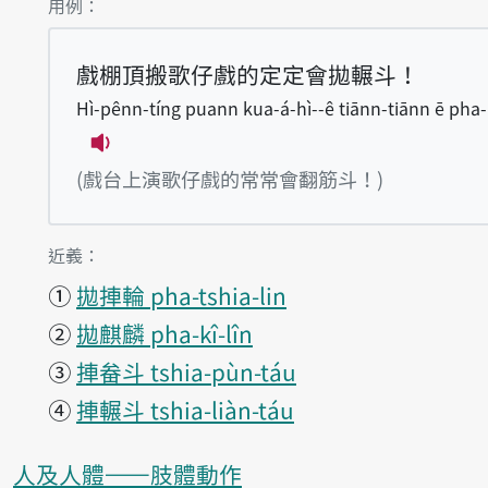
第1項釋義的
用例：
戲棚頂搬歌仔戲的定定會拋輾斗！
Hì-pênn-tíng puann kua-á-hì--ê tiānn-tiānn ē pha-
播放例句Hì-pênn-tíng puann kua-á-hì--
(戲台上演歌仔戲的常常會翻筋斗！)
第1項釋義的
近義：
①
拋捙輪 pha-tshia-lin
②
拋麒麟 pha-kî-lîn
③
捙畚斗 tshia-pùn-táu
④
捙輾斗 tshia-liàn-táu
人及人體——肢體動作