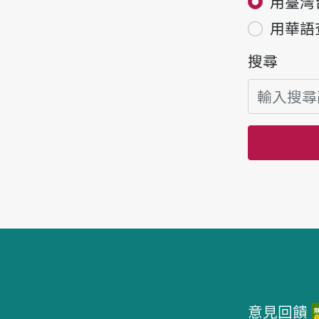
用臺灣
用華語
搜尋
頁腳區塊
意見回饋