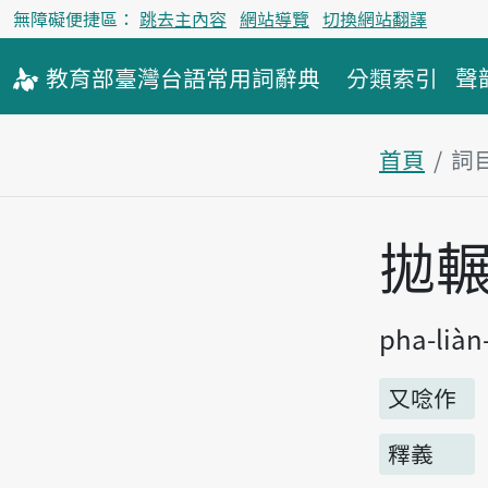
無障礙便捷區：
跳去主內容
網站導覽
切換網站翻譯
教育部
臺灣台語
常用詞
辭典
分類索引
聲
首頁
詞
主內容區
拋
pha-liàn
又唸作
釋義