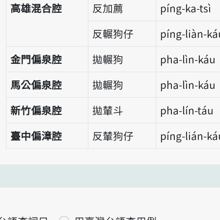
高雄混合腔
反加薦
píng-ka-tsì
反輾狗仔
píng-liàn-ká
金門偏泉腔
拋輾狗
pha-lìn-káu
馬公偏泉腔
拋輾狗
pha-lìn-káu
新竹偏泉腔
拋輦斗
pha-lín-táu
臺中偏漳腔
反輦狗仔
píng-lián-ká