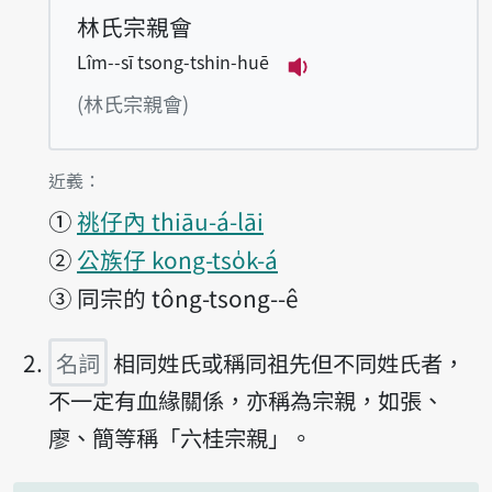
林氏宗親會
Lîm--sī tsong-tshin-huē
播放例句Lîm--sī tso
(林氏宗親會)
第1項釋義的
近義：
①
祧仔內 thiāu-á-lāi
②
公族仔 kong-tso̍k-á
③
同宗的 tông-tsong--ê
名詞
相同姓氏或稱同祖先但不同姓氏者，
不一定有血緣關係，亦稱為宗親，如張、
廖、簡等稱「六桂宗親」。