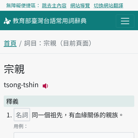
無障礙便捷區：
跳去主內容
網站導覽
切換網站翻譯
教育部
臺灣台語
常用詞
辭典
首頁
詞目：宗親（目前頁面）
宗親
主內容區塊
tsong-tshin
播放主音讀tsong-tshin
釋義
名詞
同一個祖先，有血緣關係的親族。
第1項釋義的
用例：