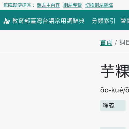
無障礙便捷區：
跳去主內容
網站導覽
切換網站翻譯
教育部
臺灣台語
常用詞
辭典
分類索引
聲
首頁
詞
主內容區
芋
ōo-kué
ō
釋義