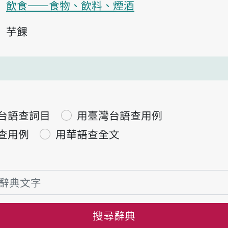
飲食——食物、飲料、煙酒
芋餜
台語查詞目
用臺灣台語查用例
查用例
用華語查全文
搜尋辭典