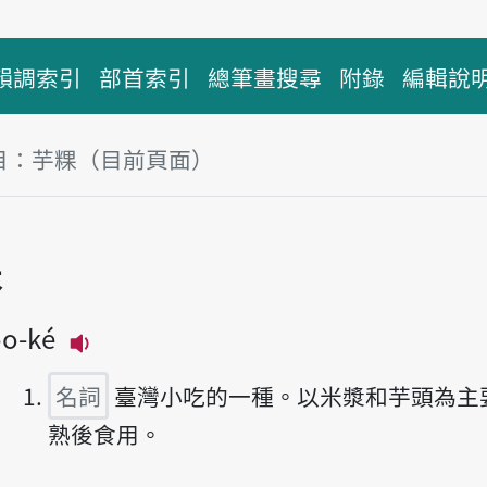
韻調索引
部首索引
總筆畫搜尋
附錄
編輯說
目：芋粿（目前頁面）
塊
粿
o-ké
播放主音讀ōo-kué
名詞
臺灣小吃的一種。以米漿和芋頭為主
熟後食用。