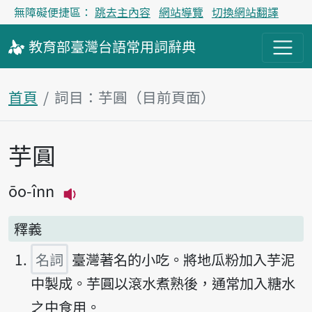
無障礙便捷區：
跳去主內容
網站導覽
切換網站翻譯
教育部
臺灣台語
常用詞
辭典
首頁
詞目：芋圓（目前頁面）
芋圓
主內容區塊
ōo-înn
播放主音讀ōo-înn
釋義
名詞
臺灣著名的小吃。將地瓜粉加入芋泥
中製成。芋圓以滾水煮熟後，通常加入糖水
之中食用。