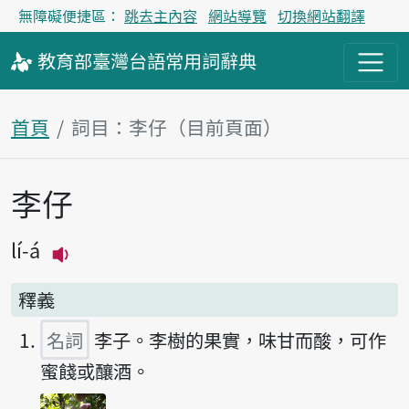
無障礙便捷區：
跳去主內容
網站導覽
切換網站翻譯
教育部
臺灣台語
常用詞
辭典
首頁
詞目：李仔（目前頁面）
李仔
主內容區塊
lí-á
播放主音讀lí-á
釋義
名詞
李子。李樹的果實，味甘而酸，可作
蜜餞或釀酒。