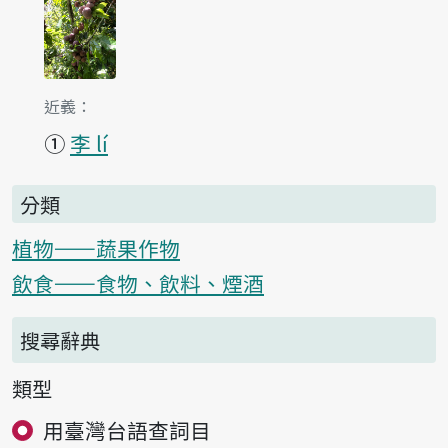
第1項釋義的
近義：
①
李 lí
分類
植物——蔬果作物
飲食——食物、飲料、煙酒
搜尋辭典
類型
用臺灣台語查詞目