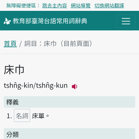
無障礙便捷區：
跳去主內容
網站導覽
切換網站翻譯
教育部
臺灣台語
常用詞
辭典
首頁
詞目：床巾（目前頁面）
床巾
主內容區塊
tshn̂g-kin
tshn̂g-kun
播放主音讀tshn̂g-kin
釋義
名詞
床單。
分類