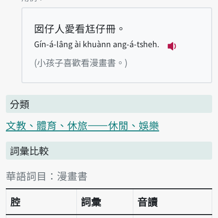
囡仔人愛看尪仔冊。
Gín-á-lâng ài khuànn ang-á-tsheh.
播放例句Gín-
(小孩子喜歡看漫畫書。)
分類
文教、體育、休旅——休閒、娛樂
詞彙比較
詞彙比較表
華語詞目：漫畫書
腔
詞彙
音讀