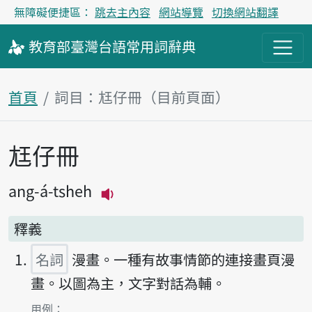
無障礙便捷區：
跳去主內容
網站導覽
切換網站翻譯
教育部
臺灣台語
常用詞
辭典
首頁
詞目：尪仔冊（目前頁面）
尪仔冊
主內容區塊
ang-á-tsheh
播放主音讀ang-á-tsheh
釋義
名詞
漫畫。一種有故事情節的連接畫頁漫
畫。以圖為主，文字對話為輔。
第1項釋義的
用例：