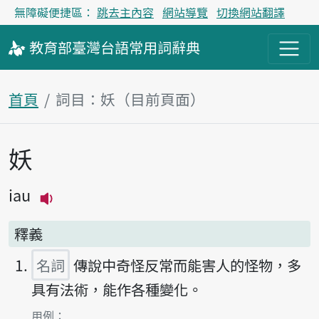
無障礙便捷區：
跳去主內容
網站導覽
切換網站翻譯
教育部
臺灣台語
常用詞
辭典
首頁
詞目：妖（目前頁面）
妖
主內容區塊
iau
播放主音讀iau
釋義
名詞
傳說中奇怪反常而能害人的怪物，多
具有法術，能作各種變化。
第1項釋義的
用例：