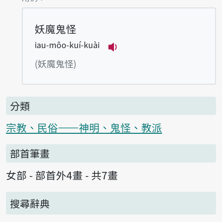
妖魔鬼怪
iau-môo-kuí-kuài
播放例句iau-môo-kuí-ku
(妖魔鬼怪)
分類
宗教、民俗——神明、鬼怪、教派
部首筆畫
女部 - 部首外4畫 - 共7畫
搜尋辭典