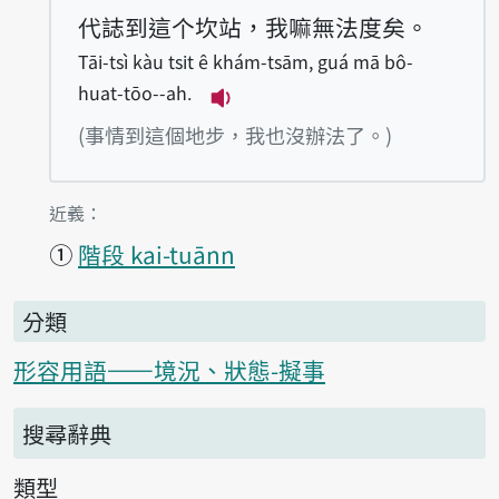
代誌到這个坎站，我嘛無法度矣。
Tāi-tsì kàu tsit ê khám-tsām, guá mā bô-
huat-tōo--ah.
播放例句Tāi-tsì kàu tsit ê k
(事情到這個地步，我也沒辦法了。)
第1項釋義的
近義：
①
階段 kai-tuānn
分類
形容用語——境況、狀態-擬事
搜尋辭典
類型