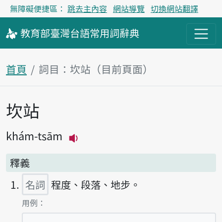
無障礙便捷區：
跳去主內容
網站導覽
切換網站翻譯
教育部
臺灣台語
常用詞
辭典
首頁
詞目：坎站（目前頁面）
坎站
主內容區塊
khám-tsām
播放主音讀khám-tsām
釋義
名詞
程度、段落、地步。
第1項釋義的
用例：