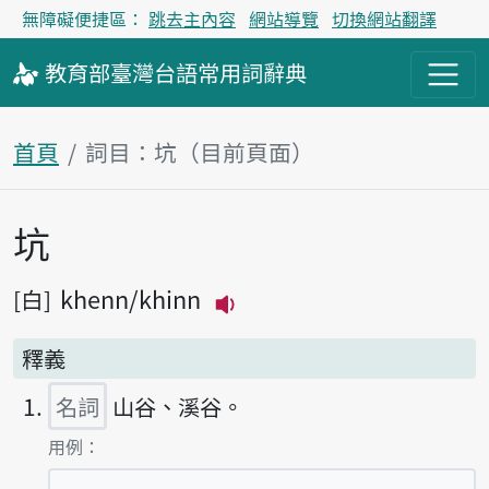
無障礙便捷區：
跳去主內容
網站導覽
切換網站翻譯
教育部
臺灣台語
常用詞
辭典
首頁
詞目：坑（目前頁面）
坑
主內容區塊
khenn
khinn
白
播放主音讀khenn
釋義
名詞
山谷、溪谷。
第1項釋義的
用例：