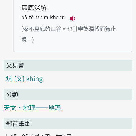
無底深坑
bô-té-tshim-khenn
播放例句bô-té-tshim-k
(深不見底的山谷。也引申為淵博而無止
境。)
又見音
坑
文
khing
分類
天文、地理——地理
部首筆畫