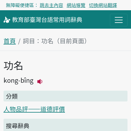
無障礙便捷區：
跳去主內容
網站導覽
切換網站翻譯
教育部
臺灣台語
常用詞
辭典
首頁
詞目：功名（目前頁面）
功名
主內容區塊
kong-bîng
播放主音讀kong-bîng
分類
人物品評——道德評價
搜尋辭典