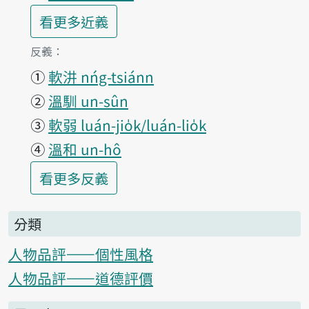
第1項釋義的
看更多
近義
第1項釋義的
反義：
①
軟汫 nńg-tsiánn
②
溫馴 un-sûn
③
軟弱 luán-jio̍k/luán-lio̍k
④
溫和 un-hô
第1項釋義的
看更多
反義
分類
人物品評——個性風格
人物品評——道德評價