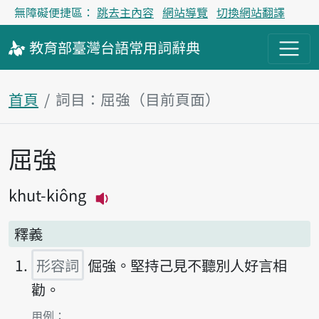
無障礙便捷區：
跳去主內容
網站導覽
切換網站翻譯
教育部
臺灣台語
常用詞
辭典
首頁
詞目：屈強（目前頁面）
屈強
主內容區塊
khut-kiông
播放主音讀khut-kiông
釋義
形容詞
倔強。堅持己見不聽別人好言相
勸。
第1項釋義的
用例：