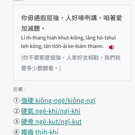
你毋通遐屈強，人好喙咧講，咱著愛
加減聽。
Lí m̄-thang hiah khut-kiông, lâng hó-tshuì
teh kóng, lán tio̍h-ài ke-kiám thiann.
播放例句Lí m
(你不要那麼倔強，人家好言相勸，我們就
要多少聽聽看。)
第1項釋義的
近義：
①
強硬 kiông-ngē/kiông-ngī
②
硬氣 ngē-khì/ngī-khì
③
硬骨 ngē-kut/ngī-kut
④
鐵齒 thih-khí