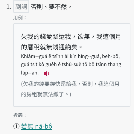
副詞
否則、要不然。
第1項釋義的
用例：
欠我的錢愛緊還我，欲無，我這個月
的厝稅就無錢通納矣。
Khiàm--guá ê tsînn ài kín hîng--guá, beh-bô,
guá tsit kò gue̍h ê tshù-suè tō bô tsînn thang
la̍p--ah.
播放例句Khiàm--guá ê tsînn ài kín 
(欠我的錢要趕快還給我，否則，我這個月
的房租就無法繳了。)
第1項釋義的
近義：
①
若無 nā-bô