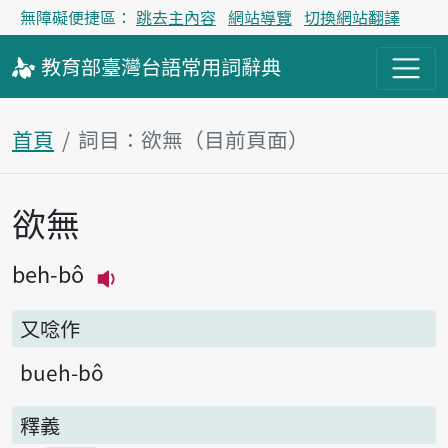
無障礙便捷區：
跳去主內容
網站導覽
切換網站翻譯
教育部
臺灣台語
常用詞
辭典
首頁
詞目：欲無（目前頁面）
欲無
主內容區塊
beh-bô
播放主音讀beh-bô
又唸作
bueh-bô
釋義