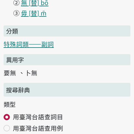
②
無
替
bô
③
毋
替
m̄
分類
特殊詞類——副詞
異用字
要無
卜無
搜尋辭典
類型
用臺灣台語查詞目
用臺灣台語查用例