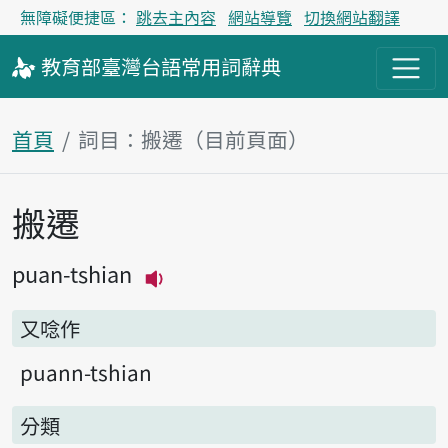
無障礙便捷區：
跳去主內容
網站導覽
切換網站翻譯
教育部
臺灣台語
常用詞
辭典
首頁
詞目：搬遷（目前頁面）
搬遷
主內容區塊
puan-tshian
播放主音讀puan-tshian
又唸作
puann-tshian
分類