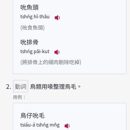
吮魚頭
tshńg hî-thâu
播放例句tshńg hî-thâu
(吮食魚頭)
吮排骨
tshńg pâi-kut
播放例句tshńg pâi-kut
(將排骨上的細肉剔除吃掉)
動詞
鳥類用喙整理鳥毛。
第2項釋義的
用例：
鳥仔吮毛
tsiáu-á tshńg mn̂g