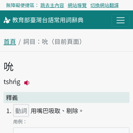
無障礙便捷區：
跳去主內容
網站導覽
切換網站翻譯
教育部
臺灣台語
常用詞
辭典
首頁
詞目：吮（目前頁面）
吮
主內容區塊
tshńg
播放主音讀tshńg
釋義
動詞
用嘴巴吸取、剔除。
第1項釋義的
用例：