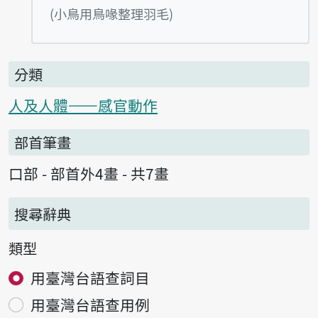
播放例句tsiáu-á tshńg m
(小鳥用鳥喙整理羽毛)
分類
人及人體——感官動作
部首筆畫
口部 - 部首外4畫 - 共7畫
搜尋辭典
類型
用臺灣台語查詞目
用臺灣台語查用例