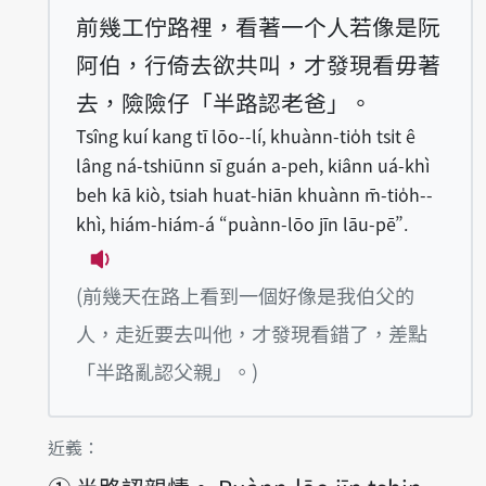
前幾工佇路裡，看著一个人若像是阮
阿伯，行倚去欲共叫，才發現看毋著
去，險險仔「半路認老爸」。
Tsîng kuí kang tī lōo--lí, khuànn-tio̍h tsi̍t ê
lâng ná-tshiūnn sī guán a-peh, kiânn uá-khì
beh kā kiò, tsiah huat-hiān khuànn m̄-tio̍h--
khì, hiám-hiám-á “puànn-lōo jīn lāu-pē”.
播放例句Tsîng kuí kang tī lōo--lí, khuànn-
(前幾天在路上看到一個好像是我伯父的
人，走近要去叫他，才發現看錯了，差點
「半路亂認父親」。)
第1項釋義的
近義：