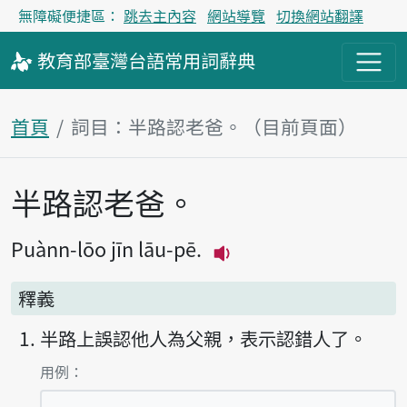
無障礙便捷區：
跳去主內容
網站導覽
切換網站翻譯
教育部
臺灣台語
常用詞
辭典
首頁
詞目：半路認老爸。（目前頁面）
半路認老爸。
主內容區塊
Puànn-lōo jīn lāu-pē.
播放主音讀Puànn-lōo j
釋義
半路上誤認他人為父親，表示認錯人了。
第1項釋義的
用例：