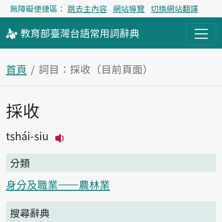
無障礙便捷區：
跳去主內容
網站導覽
切換網站翻譯
教育部
臺灣台語
常用詞
辭典
首頁
詞目：採收（目前頁面）
採收
主內容區塊
tshái-siu
播放主音讀tshái-siu
分類
身分及職業——農林業
搜尋辭典