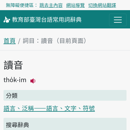
無障礙便捷區：
跳去主內容
網站導覽
切換網站翻譯
教育部
臺灣台語
常用詞
辭典
首頁
詞目：讀音（目前頁面）
讀音
主內容區塊
tho̍k-im
播放主音讀tho̍k-im
分類
語言、泛稱——語言、文字、符號
搜尋辭典