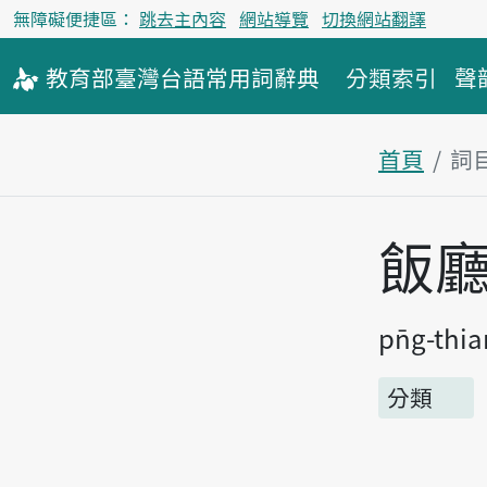
無障礙便捷區：
跳去主內容
網站導覽
切換網站翻譯
教育部
臺灣台語
常用詞
辭典
分類索引
聲
首頁
詞
主內容區
飯
pn̄g-thi
分類