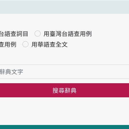
台語查詞目
用臺灣台語查用例
查用例
用華語查全文
搜尋辭典