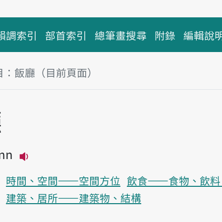
韻調索引
部首索引
總筆畫搜尋
附錄
編輯說
目：飯廳（目前頁面）
塊
廳
ann
播放主音讀pn̄g-thiann
時間、空間——空間方位
飲食——食物、飲料
建築、居所——建築物、結構