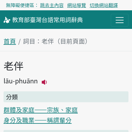
無障礙便捷區：
跳去主內容
網站導覽
切換網站翻譯
教育部
臺灣台語
常用詞
辭典
首頁
詞目：老伴（目前頁面）
老伴
主內容區塊
lāu-phuānn
播放主音讀lāu-phuānn
分類
群體及家庭——宗族、家庭
身分及職業——稱謂輩分