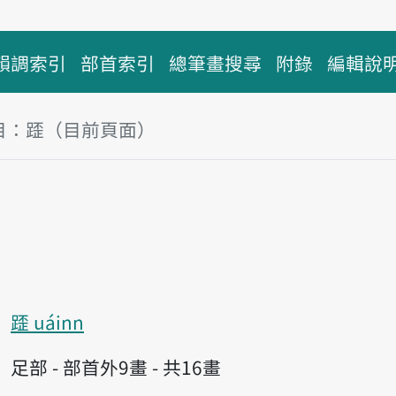
韻調索引
部首索引
總筆畫搜尋
附錄
編輯說
目：𨂿（目前頁面）
塊
𨂿 uáinn
足部 - 部首外9畫 - 共16畫