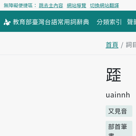
無障礙便捷區：
跳去主內容
網站導覽
切換網站翻譯
教育部
臺灣台語
常用詞
辭典
分類索引
聲
首頁
詞
主內容區
𨂿
uainnh
又見音
部首筆
畫