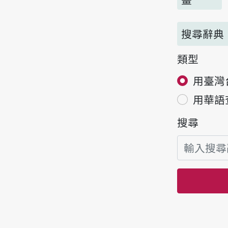
搜尋辭典
類型
用臺灣
用華語
搜尋