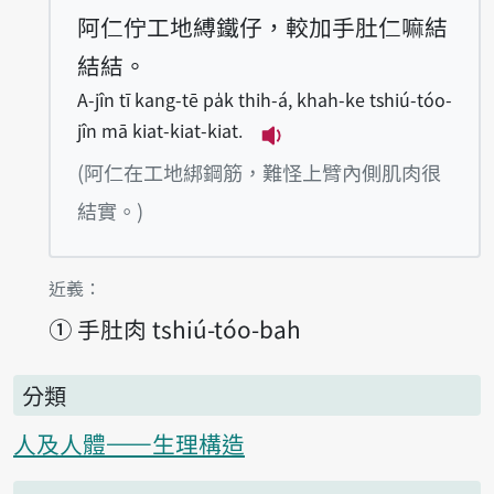
阿仁佇工地縛鐵仔，較加手肚仁嘛結
結結。
A-jîn tī kang-tē pa̍k thih-á, khah-ke tshiú-tóo-
jîn mā kiat-kiat-kiat.
播放例句A-jîn tī kang-tē 
(阿仁在工地綁鋼筋，難怪上臂內側肌肉很
結實。)
第1項釋義的
近義：
①
手肚肉 tshiú-tóo-bah
分類
人及人體——生理構造