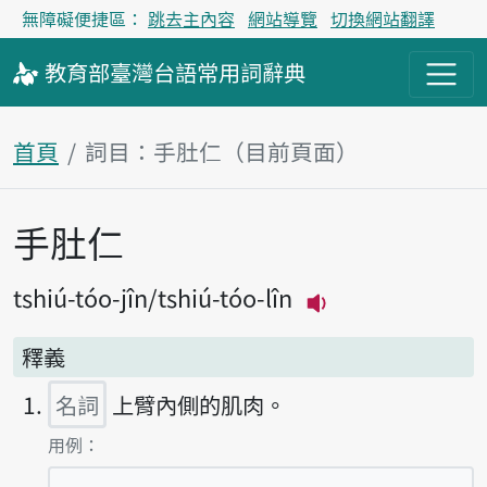
無障礙便捷區：
跳去主內容
網站導覽
切換網站翻譯
教育部
臺灣台語
常用詞
辭典
首頁
詞目：手肚仁（目前頁面）
手肚仁
主內容區塊
tshiú-tóo-jîn
tshiú-tóo-lîn
播放主音讀tshiú-
釋義
名詞
上臂內側的肌肉。
第1項釋義的
用例：