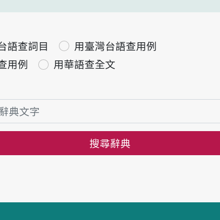
台語查詞目
用臺灣台語查用例
查用例
用華語查全文
搜尋辭典