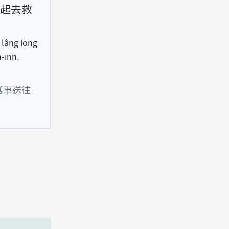
起去救
o lâng iōng
-īnn.
ha suah bē kiânn, hōo lâng iōng nńg-tshn̂g kn
護車送往