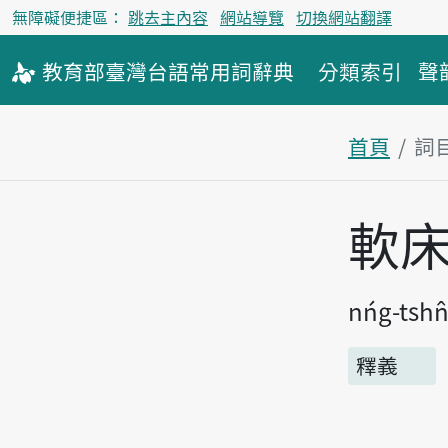
無障礙便捷區：
跳去主內容
網站導覽
切換網站翻譯
教育部
臺灣台語
常用詞
辭典
分類索引
聲
首頁
詞
主內容區
軟
nńg-tshn
釋義