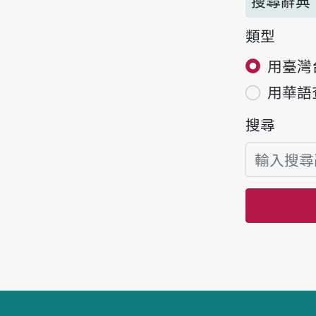
搜尋辭典
類型
用臺灣
用華語
搜尋