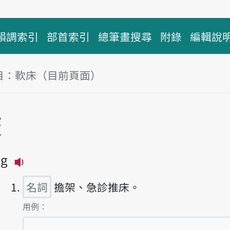
韻調索引
部首索引
總筆畫搜尋
附錄
編輯說
目：軟床（目前頁面）
塊
床
̂g
播放主音讀nńg-tshn̂g
名詞
擔架、急診推床。
第1項釋義的
用例：