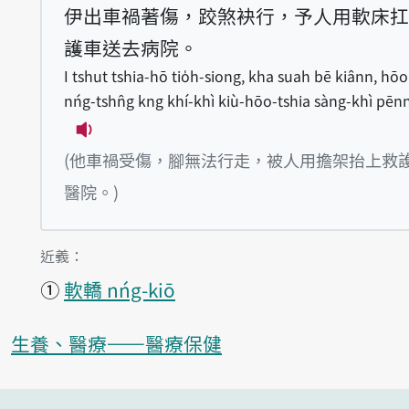
伊出車禍著傷，跤煞袂行，予人用軟床扛
護車送去病院。
I tshut tshia-hō tio̍h-siong, kha suah bē kiânn, hō
nńg-tshn̂g kng khí-khì kiù-hōo-tshia sàng-khì pēnn
播放例句I tshut tshia-hō tio̍h-siong, k
(他車禍受傷，腳無法行走，被人用擔架抬上救
醫院。)
第1項釋義的
近義：
①
軟轎 nńg-kiō
生養、醫療——醫療保健