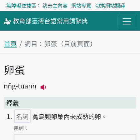
無障礙便捷區：
跳去主內容
網站導覽
切換網站翻譯
教育部
臺灣台語
常用詞
辭典
首頁
詞目：卵蛋（目前頁面）
卵蛋
主內容區塊
nn̄g-tuann
播放主音讀nn̄g-tuann
釋義
名詞
禽鳥類卵巢內未成熟的卵。
第1項釋義的
用例：