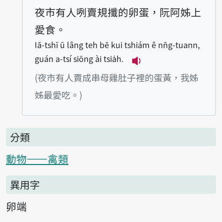
夜市有人咧賣規攕的卵蛋，阮阿姊上
愛食。
Iā-tshī ū lâng teh bē kui tshiám ê nn̄g-tuann,
guán a-tsí siōng ài tsia̍h.
播放例句Iā-tshī ū lâng
(夜市有人賣成串母雞肚子裡的蛋黃，我姊
姊最愛吃。)
分類
動物——禽類
異用字
卵端