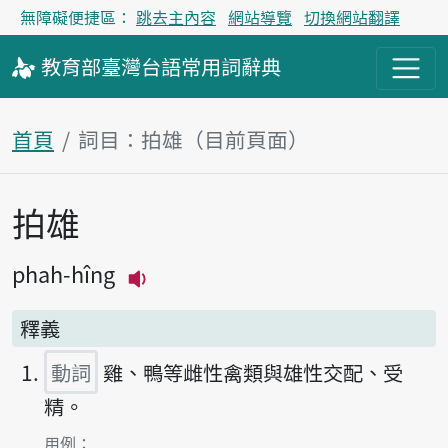
無障礙便捷區：
跳去主內容
網站導覽
切換網站翻譯
教育部
臺灣台語
常用詞
辭典
首頁
詞目：拍雄（目前頁面）
拍雄
主內容區塊
phah-hîng
播放主音讀phah-hîng
釋義
動詞
雞、鴨等雌性禽類與雄性交配、受
精。
第1項釋義的
用例：