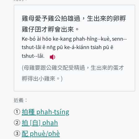
雞母愛予雞公拍雄過，生出來的卵孵
雞仔囝才孵會出來。
Ke-bó ài hōo ke-kang phah-hîng--kuè, senn--
tshut-lâi ê nn̄g pū ke-á-kiánn tsiah pū ē
tshut--lâi.
播放例句Ke-bó ài hōo ke-kang phah
(母雞要跟公雞交配受精過，生出來的蛋才
孵得出小雞來。)
第1項釋義的
近義：
①
拍種 phah-tsíng
②
拍
白
phah
③
配 phuè/phè