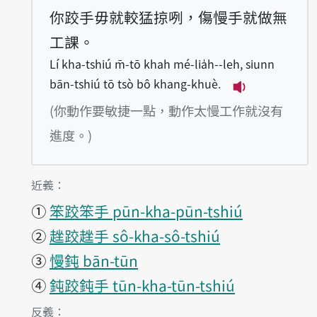
你跤手毋就較猛掠咧，傷慢手就做無
工課。
Lí kha-tshiú m̄-tō khah mé-lia̍h--leh, siunn
bān-tshiú tō tsò bô khang-khuè.
播放例句Lí kha-
(你動作要敏捷一點，動作太慢工作就沒有
進度。)
第1項釋義的
近義：
①
笨跤笨手 pūn-kha-pūn-tshiú
②
趖跤趖手 sô-kha-sô-tshiú
③
慢鈍 bān-tūn
④
鈍跤鈍手 tūn-kha-tūn-tshiú
第1項釋義的
反義：