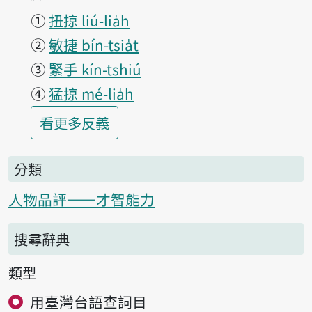
①
扭掠 liú-lia̍h
②
敏捷 bín-tsia̍t
③
緊手 kín-tshiú
④
猛掠 mé-lia̍h
第1項釋義的
看更多
反義
分類
人物品評——才智能力
搜尋辭典
類型
用臺灣台語查詞目