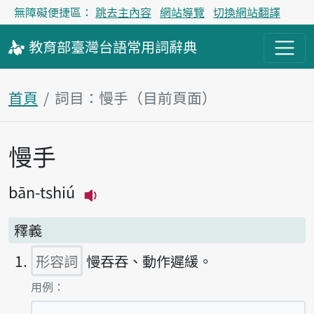
無障礙便捷區：
跳去主內容
網站導覽
切換網站翻譯
教育部
臺灣台語
常用詞
辭典
首頁
詞目：慢手（目前頁面）
慢手
主內容區塊
bān-tshiú
播放主音讀bān-tshiú
釋義
形容詞
慢吞吞、動作遲緩。
第1項釋義的
用例：