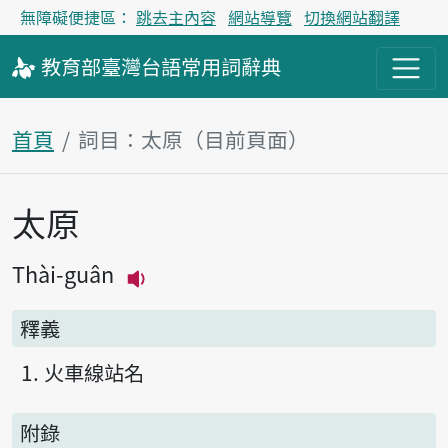
無障礙便捷區：
跳去主內容
網站導覽
切換網站翻譯
教育部
臺灣台語
常用詞
辭典
首頁
詞目：太原（目前頁面）
太原
主內容區塊
Thài-guân
播放主音讀Thài-guân
釋義
火車線站名
附錄