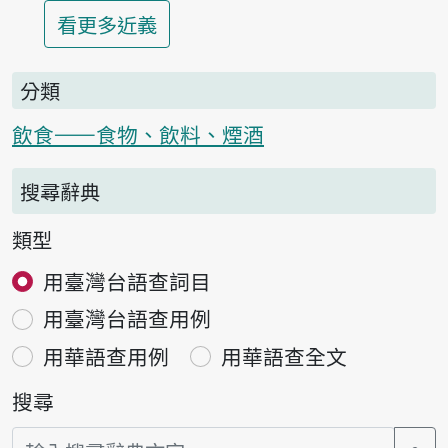
第1項釋義的
看更多
近義
分類
飲食——食物、飲料、煙酒
搜尋辭典
類型
用臺灣台語查詞目
用臺灣台語查用例
用華語查用例
用華語查全文
搜尋