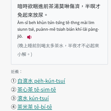
暗時欲睏進前茶湯莫啉傷濟，半暝才
免起來放尿。
Àm-sî beh khùn tsìn-tsîng tê-thng mài lim
siunn tsē, puànn-mê tsiah bián khí-lâi pàng-
jiō.
播放例句Àm-sî beh khùn tsìn-tsîng tê-
(晚上睡前別喝太多茶水，半夜才不必起來
小解。)
第1項釋義的
近義：
①
白滾水 pe̍h-kún-tsuí
②
茶心茶 tê-sim-tê
③
滾水 kún-tsuí
④
茶米茶 tê-bí-tê