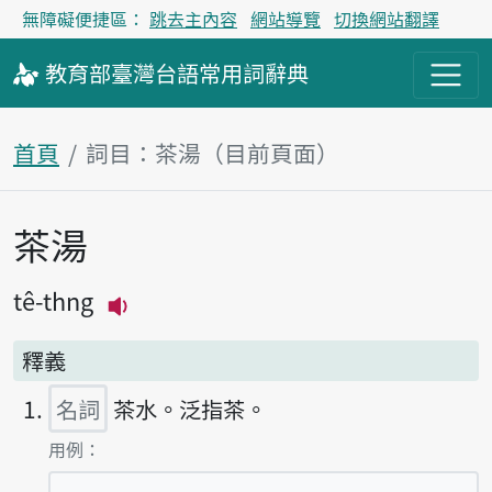
無障礙便捷區：
跳去主內容
網站導覽
切換網站翻譯
教育部
臺灣台語
常用詞
辭典
首頁
詞目：茶湯（目前頁面）
茶湯
主內容區塊
tê-thng
播放主音讀tê-thng
釋義
名詞
茶水。泛指茶。
第1項釋義的
用例：