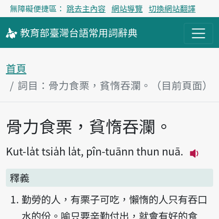
無障礙便捷區：
跳去主內容
網站導覽
切換網站翻譯
教育部
臺灣台語
常用詞
辭典
首頁
詞目：骨力食栗，貧惰吞瀾。（目前頁面）
骨力食栗，貧惰吞瀾。
主內容區塊
Kut-la̍t tsia̍h la̍t, pîn-tuānn thun nuā.
播放主
釋義
勤勞的人，有栗子可吃，懶惰的人只有吞口
水的份。喻只要辛勤付出，就會有好的食