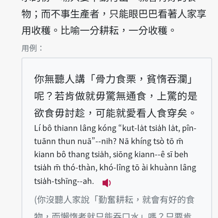
物；而不事生產者，只能眼巴巴看著人家享
用收穫。比喻一分耕耘，一分收穫。
第1項釋義的
用例：
你無聽人講「骨力食栗，貧惰吞瀾」
呢？若肯做就毋驚無通食，上驚的是
欲食毋討趁，可能就愛看人食穿矣。
Lí bô thiann lâng kóng “kut-la̍t tsia̍h la̍t, pîn-
tuānn thun nuā”--nih? Nā khíng tsò tō m̄
kiann bô thang tsia̍h, siōng kiann--ê sī beh
tsia̍h m̄ thó-thàn, khó-lîng tō ài khuànn lâng
tsia̍h-tshīng--ah.
播放例句Lí bô thiann lâng kón
(你沒聽人家說「勤奮耕耘，就會有好的食
物，而懶惰者就只能吞口水」嗎？只要肯