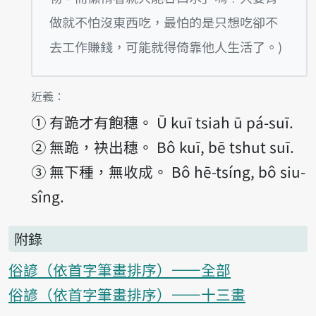
做就不怕沒東西吃，最怕的是只想吃卻不
去工作賺錢，可能就得倚靠他人生活了。)
第1項釋義的
近義：
①
有跪才有飽穗。 Ū kuī tsiah ū pá-suī.
②
無跪，袂出穗。 Bô kuī, bē tshut suī.
③
無下種，無收成。 Bô hē-tsíng, bô siu-
sîng.
附錄
俗諺（依首字筆畫排序）——全部
俗諺（依首字筆畫排序）——十三畫