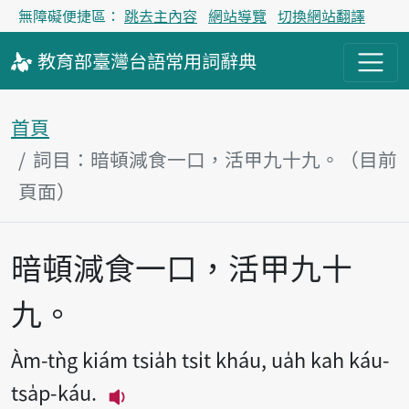
無障礙便捷區：
跳去主內容
網站導覽
切換網站翻譯
教育部
臺灣台語
常用詞
辭典
首頁
詞目：暗頓減食一口，活甲九十九。（目前
頁面）
暗頓減食一口，活甲九十
主內容區塊
九。
Àm-tǹg kiám tsia̍h tsi̍t kháu, ua̍h kah káu-
tsa̍p-káu.
播放主音讀Àm-tǹg kiám tsia̍h tsi̍t 