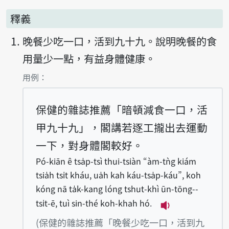
釋義
晚餐少吃一口，活到九十九。說明晚餐的食
用量少一點，有益身體健康。
第1項釋義的
用例：
保健的雜誌推薦「暗頓減食一口，活
甲九十九」，閣講若逐工攏出去運動
一下，對身體閣較好。
Pó-kiān ê tsa̍p-tsì thui-tsiàn “àm-tǹg kiám
tsia̍h tsi̍t kháu, ua̍h kah káu-tsa̍p-káu”, koh
kóng nā ta̍k-kang lóng tshut-khì ūn-tōng--
tsi̍t-ē, tuì sin-thé koh-khah hó.
播放例句Pó-kiān ê
(保健的雜誌推薦「晚餐少吃一口，活到九