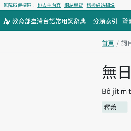
無障礙便捷區：
跳去主內容
網站導覽
切換網站翻譯
教育部
臺灣台語
常用詞
辭典
分類索引
聲
首頁
詞
主內容區
無
Bô ji̍t m̄
釋義