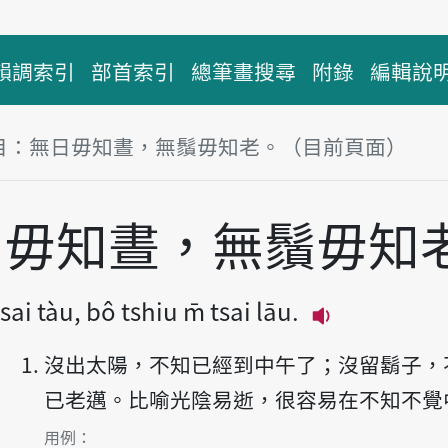
韻調索引
部首索引
總筆畫搜尋
附錄
編輯說
目：無日毋知晝，無鬚毋知老。（目前頁面）
塊
日毋知晝，無鬚毋知
 tsai tàu, bô tshiu m̄ tsai lāu.
播放主音讀Bô ji̍
沒出太陽，不知已經到中午了；沒留鬍子，
已老邁。比喻光陰易逝，很容易在不知不覺
第1項釋義的
用例：