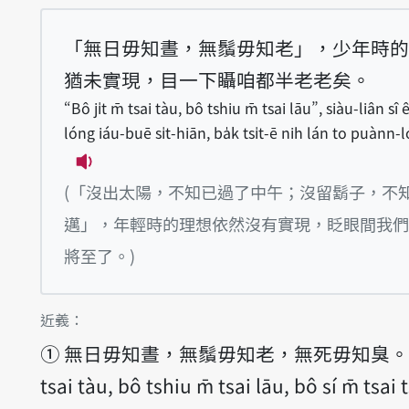
「無日毋知晝，無鬚毋知老」，少年時的
猶未實現，目一下𥍉咱都半老老矣。
“Bô ji̍t m̄ tsai tàu, bô tshiu m̄ tsai lāu”, siàu-liân sî 
lóng iáu-buē si̍t-hiān, ba̍k tsi̍t-ē nih lán to puànn-
播放例句“Bô ji̍t m̄ tsai tàu, bô tshiu m̄ t
(「沒出太陽，不知已過了中午；沒留鬍子，不
邁」，年輕時的理想依然沒有實現，眨眼間我們
將至了。)
第1項釋義的
近義：
①
無日毋知晝，無鬚毋知老，無死毋知臭。 Bô j
tsai tàu, bô tshiu m̄ tsai lāu, bô sí m̄ tsai