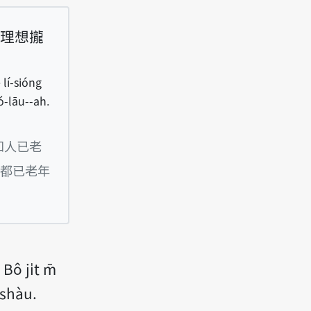
理想攏
ê lí-sióng
ló-lāu--ah.
sai lāu”, siàu-liân sî ê lí-sióng lóng iáu-buē si
知人已老
都已老年
i̍t m̄
 tshàu.