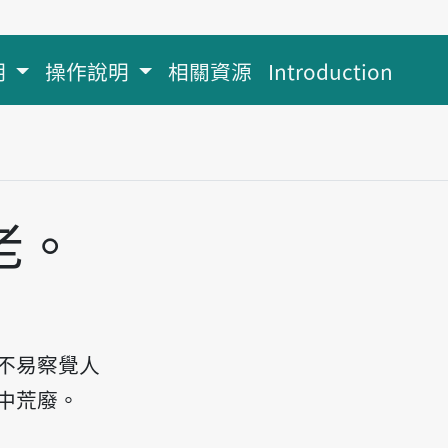
明
操作說明
相關資源
Introduction
老。
t m̄ tsai tàu, bô tshiu m̄ tsai lāu.
不易察覺人
中荒廢。