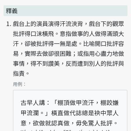
釋義
戲台上的演員演得汗流浹背，戲台下的觀眾
批評得口沫橫飛。意指做事的人做得滿頭大
汗，卻被批評得一無是處。比喻開口批評容
易，實際去做卻很困難；或指用心盡力地做
事情，得不到讚美，反而遭到別人的批評與
指責。
第1項釋義的
用例：
古早人講：「棚頂做甲流汗，棚跤嫌
甲流瀾。」橫直做代誌總是袂中眾人
意，欲做就認真做，毋免驚人批評。