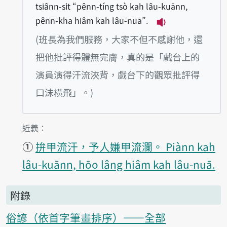
tsiânn-si̍t “pênn-tíng tsò kah lâu-kuānn,
pênn-kha hiâm kah lâu-nuā”.
播放例句Pan-tiúnn
(班長為我們服務，大家不但不感謝他，還
把他批評得體無完膚，真的是「戲台上的
演員演得汗流浹背，戲台下的觀眾批評得
口沫橫飛」。)
第1項釋義的
近義：
①
拚甲流汗，予人嫌甲流瀾。 Piànn kah
lâu-kuānn, hōo lâng hiâm kah lâu-nuā.
附錄
俗諺（依首字筆畫排序）——全部