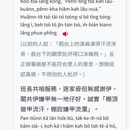
Kóo-tsá-lâng kóng, “Pênn-tíng tsò kah lâu-
kuānn, pênn-kha hiâm kah lâu-nuā.”
Huâinn-ti̍t tsò tāi-tsì tsóng-sī bē tìng tsìng-
lâng ì, beh tsò tō jīn-tsin tsò, m̄-bián kiann
lâng phue-phîng.
播放例句Kóo-tsá-lâng kóng, 
(以前的人說：「戲台上的演員演得汗流浹
背，戲台下的觀眾批評得口沫橫飛。」反
正做事總是不能符合眾人的意思，想做就
認真做，不用怕別人批評。)
班長共咱服務，逐家毋但無感謝伊，
閣共伊嫌甲無一地仔好，誠實「棚頂
做甲流汗，棚跤嫌甲流瀾」。
Pan-tiúnn kā lán ho̍k-bū, ta̍k-ke m̄-nā bô
kám-siā--i, koh kā i hiâm kah bô tsi̍t-tè-á hó,