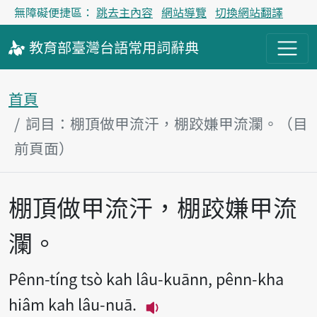
無障礙便捷區：
跳去主內容
網站導覽
切換網站翻譯
教育部
臺灣台語
常用詞
辭典
首頁
詞目：棚頂做甲流汗，棚跤嫌甲流瀾。（目
前頁面）
棚頂做甲流汗，棚跤嫌甲流
主內容區塊
瀾。
Pênn-tíng tsò kah lâu-kuānn, pênn-kha
hiâm kah lâu-nuā.
播放主音讀Pênn-tíng tsò k