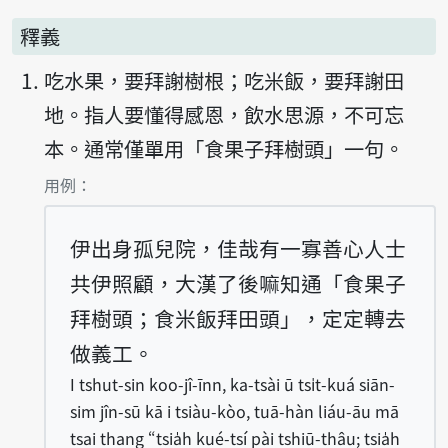
釋義
吃水果，要拜謝樹根；吃米飯，要拜謝田
地。指人要懂得感恩，飲水思源，不可忘
本。通常僅單用「食果子拜樹頭」一句。
第1項釋義的
用例：
伊出身孤兒院，佳哉有一寡善心人士
共伊照顧，大漢了後嘛知通「食果子
拜樹頭；食米飯拜田頭」，定定轉去
做義工。
I tshut-sin koo-jî-īnn, ka-tsài ū tsi̍t-kuá siān-
sim jîn-sū kā i tsiàu-kòo, tuā-hàn liáu-āu mā
tsai thang “tsia̍h kué-tsí pài tshiū-thâu; tsia̍h