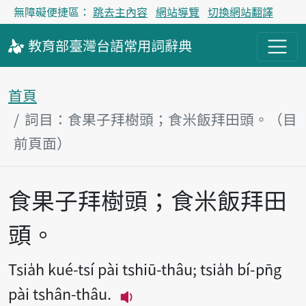
無障礙便捷區：
跳去主內容
網站導覽
切換網站翻譯
教育部
臺灣台語
常用詞
辭典
首頁
詞目：食果子拜樹頭；食米飯拜田頭。（目
前頁面）
食果子拜樹頭；食米飯拜田
主內容區塊
頭。
Tsia̍h kué-tsí pài tshiū-thâu; tsia̍h bí-pn̄g
pài tshân-thâu.
播放主音讀Tsia̍h kué-tsí pài t