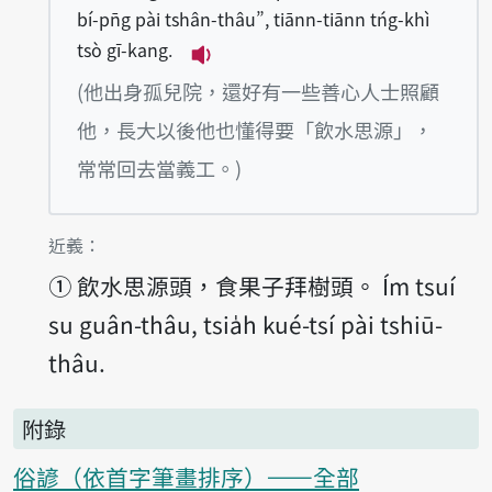
bí-pn̄g pài tshân-thâu”, tiānn-tiānn tńg-khì
tsò gī-kang.
播放例句I tshut-sin koo-jî-īnn, k
(他出身孤兒院，還好有一些善心人士照顧
他，長大以後他也懂得要「飲水思源」，
常常回去當義工。)
第1項釋義的
近義：
①
飲水思源頭，食果子拜樹頭。 Ím tsuí
su guân-thâu, tsia̍h kué-tsí pài tshiū-
thâu.
附錄
俗諺（依首字筆畫排序）——全部