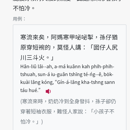
不怕冷。
第1項釋義的
用例：
寒流來矣，阿媽寒甲咇咇掣，孫仔猶
原穿短䘼的，莫怪人講：「囡仔人尻
川三斗火。」
Hân-liû lâi--ah, a-má kuânn kah phi̍h-phi̍h-
tshuah, sun-á iu-guân tshīng té-ńg--ê, bo̍k-
kuài lâng kóng, “Gín-á-lâng kha-tshng sann
táu hué.”
播放例句Hân-liû lâi--ah, a-má kuâ
(寒流來時，奶奶冷到全身發抖，孫子卻仍
穿著短袖衣服，難怪人家說：「小孩子不
怕冷。」)