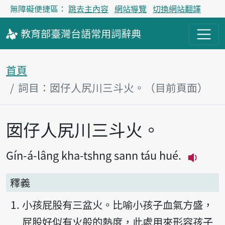
無障礙便捷區：
跳去主內容
網站導覽
切換網站翻譯
教育部
臺灣台語
常用詞
辭典
首頁
詞目：囡仔人尻川三斗火。（目前頁面）
囡仔人尻川三斗火。
主內容區塊
Gín-á-lâng kha-tshng sann táu hué.
播放主音
釋義
小孩屁股有三盆火。比喻小孩子血氣方盛，
屁股好似有火般的熱度，此處用來形容孩子