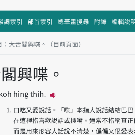
韻調索引
部首索引
總筆畫搜尋
附錄
編輯說
目：大舌閣興喋。（目前頁面）
塊
舌閣興喋。
 koh hìng thi̍h.
播放主音讀Tuā-tsi̍h koh hìng
口吃又愛說話。「喋」本指人說話結結巴巴
在這裡指喜歡說話或插嘴。通常不指稱真正
而是用來形容人話說不清楚，偏偏又很愛表