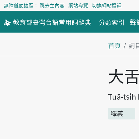
無障礙便捷區：
跳去主內容
網站導覽
切換網站翻譯
教育部
臺灣台語
常用詞
辭典
分類索引
聲
首頁
詞
主內容區
大
Tuā-tsi̍h
釋義