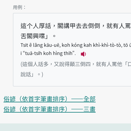
第1項釋義的
用例：
這个人厚話，閣講甲去去倒倒，就有人罵
舌閣興喋」。
Tsit ê lâng kāu-uē, koh kóng kah khì-khì-tò-tò, tō
i “tuā-tsi̍h koh hìng thi̍h”.
播放例句Tsit ê lâng 
(這個人話多，又說得顛三倒四，就有人罵他「
說話」。)
俗諺（依首字筆畫排序）——全部
俗諺（依首字筆畫排序）——三畫