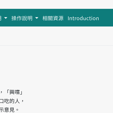
明
操作說明
相關資源
Introduction
 thi̍h.
，「興喋」
口吃的人，
示意見。