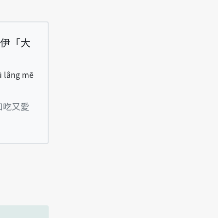
伊「大
 ū lâng mē
kāu-uē, koh kóng kah khì-khì-tò-tò, tō ū lâng 
口吃又愛