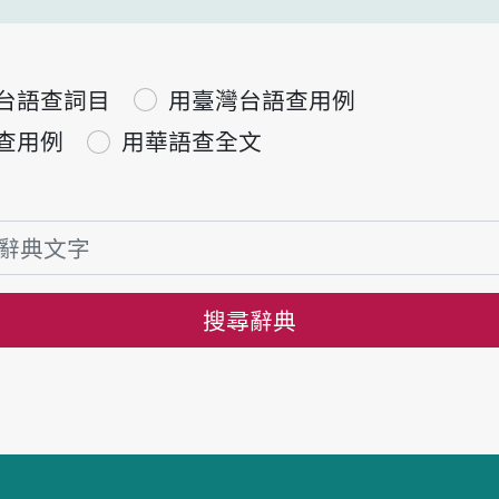
台語查詞目
用臺灣台語查用例
查用例
用華語查全文
搜尋辭典