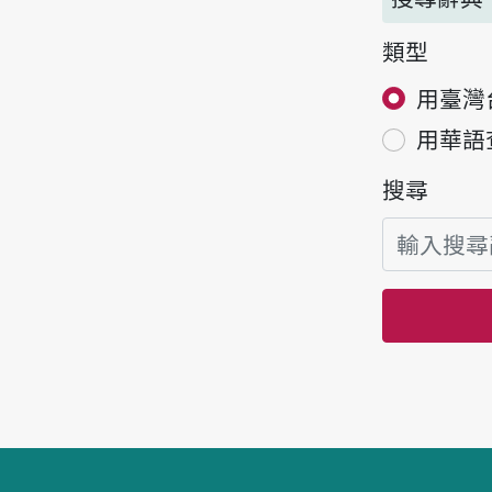
類型
用臺灣
用華語
搜尋
頁腳區塊