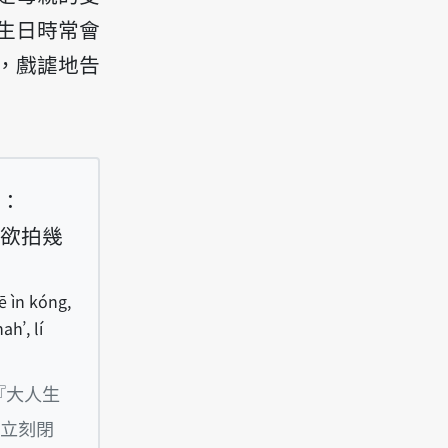
生日時常會
，戲謔地告
：
欲拍幾
pē ìn kóng,
ah’, lí
tī-á senn-ji̍t ê sî tshá kóng beh bé sin sann, l
『大人生
立刻閉