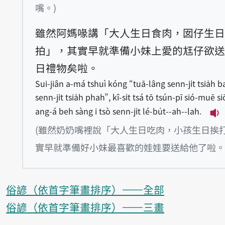
嘴。)
雖然阿媽喙講「大人生日食肉，囡仔生日
拍」，其實早就準備小妹上愛的尪仔欲送
日禮物矣啦。
Sui-jiân a-má tshuì kóng “tuā-lâng senn-ji̍t tsia̍h b
senn-ji̍t tsia̍h phah”, kî-si̍t tsá tō tsún-pī sió-muē s
ang-á beh sàng i tsò senn-ji̍t lé-bu̍t--ah--lah.
播放
(雖然奶奶嘴裡說「大人生日吃肉，小孩生日挨
實早就準備好小妹最喜歡的娃娃要送給他了啦。
俗諺（依首字筆畫排序）——全部
俗諺（依首字筆畫排序）——三畫