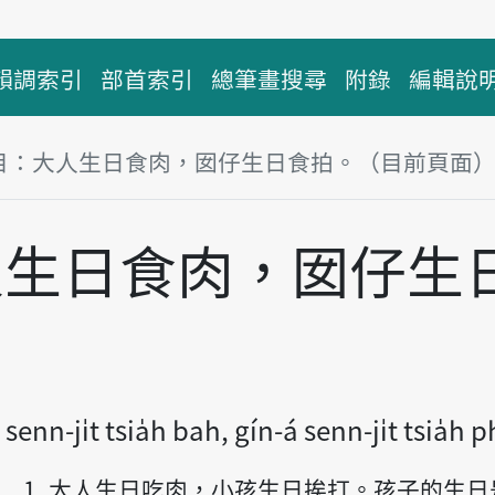
韻調索引
部首索引
總筆畫搜尋
附錄
編輯說
目：大人生日食肉，囡仔生日食拍。（目前頁面
塊
人生日食肉，囡仔生
。
senn-ji̍t tsia̍h bah, gín-á senn-ji̍t tsia̍h 
大人生日吃肉，小孩生日挨打。孩子的生日