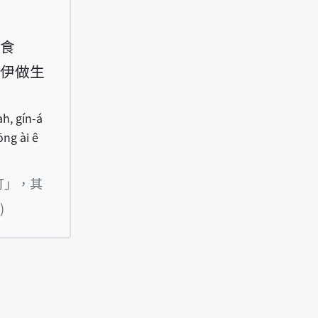
食
伊做生
ah, gín-á
iōng ài ê
例句Sui-jiân a-má tshuì kóng “tuā-lâng senn-ji̍t t
打」，其
)