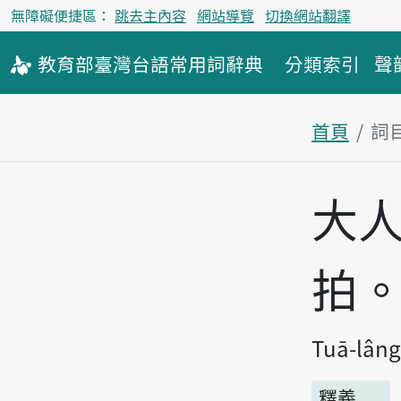
無障礙便捷區：
跳去主內容
網站導覽
切換網站翻譯
教育部
臺灣台語
常用詞
辭典
分類索引
聲
首頁
詞
主內容區
大
拍
Tuā-lâng 
釋義