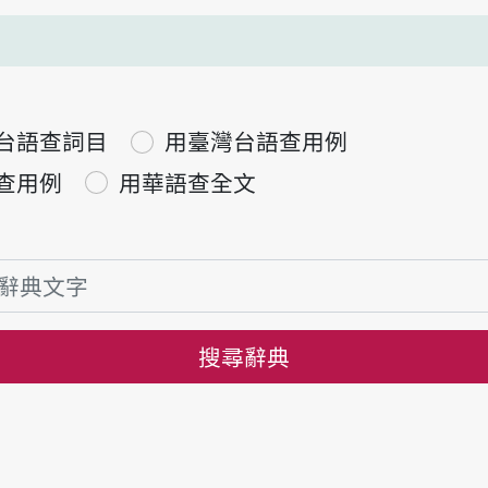
台語查詞目
用臺灣台語查用例
查用例
用華語查全文
搜尋辭典