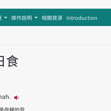
明
操作說明
相關資源
Introduction
）
日食
phah.
播放主音讀Tuā-lâng senn-ji̍t tsia̍h bah, g
是母親的受