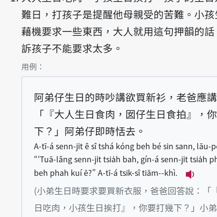
難日，打孩子是提醒他母親受的苦難。小孩
藉機要求一些東西，大人就用這句押韻的話
訴孩子不能要求太多。
第1項釋義的
用例：
阿弟仔生日的時吵講欲買新衫，老爸應講
「『大人生日食肉，囡仔生日食拍』，你
下？」阿弟仔即時恬去。
A-tī-á senn-ji̍t ê sî tshá kóng beh bé sin sann, lāu-
“‘Tuā-lâng senn-ji̍t tsia̍h bah, gín-á senn-ji̍t tsia̍h ph
beh phah kuí ē?” A-tī-á tsik-sî tiām--khì.
播放例句A-
(小弟生日時要求要買新衣服，爸爸回答說：「
日吃肉，小孩生日挨打』，你要打幾下？」小弟