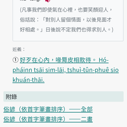
播放例句Bān-hāng tāi-tsì lán tō-sǹg
(凡事我們即使氣在心裡，也要笑顏迎人，
俗話說：「對別人留個情面，以後見面才
好相處。」日後說不定我們也得求別人。)
第1項釋義的
近義：
①
好歹在心內，喙脣皮相款待。 Hó-
pháinn tsāi sim-lāi, tshuì-tûn-phuê sio
khuán-thāi.
附錄
俗諺（依首字筆畫排序）——全部
俗諺（依首字筆畫排序）——二畫