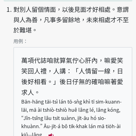
對別人留個情面，以後見面才好相處。意謂
與人為善，凡事多留餘地，未來相處才不至
於難堪。
第1項釋義的
用例：
萬項代誌咱就算氣佇心肝內，嘛愛笑
笑回人禮，人講：「人情留一線，日
後好相看。」後日仔無的確咱嘛著愛
求人。
Bān-hāng tāi-tsì lán tō-sǹg khì tī sim-kuann-
lāi, mā ài tshiò-tshiò huê lâng lé, lâng kóng,
“Jîn-tsîng lâu tsi̍t suànn, ji̍t-āu hó sio-
khuànn.” Āu-ji̍t-á bô tik-khak lán mā tio̍h-ài
kiû--lâng.