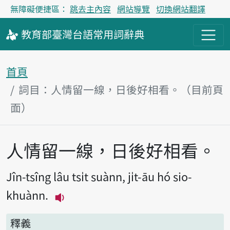
無障礙便捷區：
跳去主內容
網站導覽
切換網站翻譯
教育部
臺灣台語
常用詞
辭典
首頁
詞目：人情留一線，日後好相看。（目前頁
面）
人情留一線，日後好相看。
主內容區塊
Jîn-tsîng lâu tsi̍t suànn, ji̍t-āu hó sio-
khuànn.
播放主音讀Jîn-tsîng lâu tsi̍t suànn, 
釋義