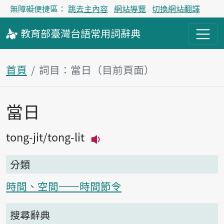
無障礙便捷區：
跳去主內容
網站導覽
切換網站翻譯
教育部
臺灣台語
常用詞
辭典
首頁
詞目：當日（目前頁面）
當日
主內容區塊
tong-ji̍t
tong-li̍t
播放主音讀tong-ji̍t
分類
時間、空間——時間節令
搜尋辭典