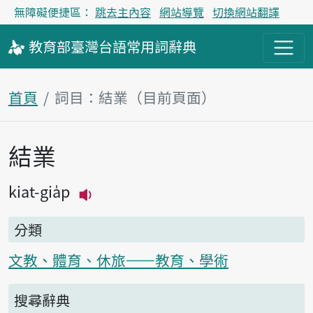
無障礙便捷區：
跳去主內容
網站導覽
切換網站翻譯
教育部
臺灣台語
常用詞
辭典
首頁
詞目：結業（目前頁面）
結業
主內容區塊
kiat-gia̍p
播放主音讀kiat-gia̍p
分類
文教、體育、休旅——教育、學術
搜尋辭典