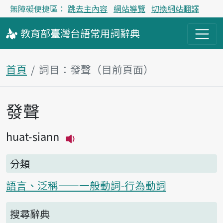
無障礙便捷區：
跳去主內容
網站導覽
切換網站翻譯
教育部
臺灣台語
常用詞
辭典
首頁
詞目：發聲（目前頁面）
發聲
主內容區塊
huat-siann
播放主音讀huat-siann
分類
語言、泛稱——一般動詞-行為動詞
搜尋辭典