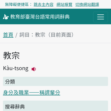
無障礙便捷區：
跳去主內容
網站導覽
切換網站翻譯
教育部
臺灣台語
常用詞
辭典
首頁
詞目：教宗（目前頁面）
教宗
主內容區塊
Kàu-tsong
播放主音讀Kàu-tsong
分類
身分及職業——稱謂輩分
搜尋辭典