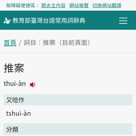
無障礙便捷區：
跳去主內容
網站導覽
切換網站翻譯
教育部
臺灣台語
常用詞
辭典
首頁
詞目：推案（目前頁面）
推案
主內容區塊
thui-àn
播放主音讀thui-àn
又唸作
tshui-àn
分類