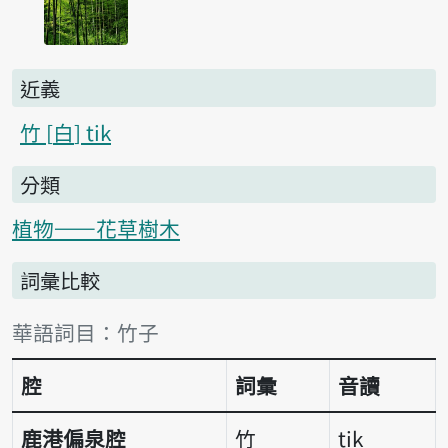
近義
竹
白
tik
分類
植物——花草樹木
詞彙比較
詞彙比較表
華語詞目：竹子
腔
詞彙
音讀
鹿港偏泉腔
竹
tik