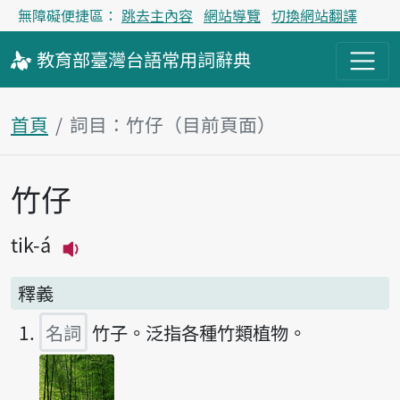
無障礙便捷區：
跳去主內容
網站導覽
切換網站翻譯
教育部
臺灣台語
常用詞
辭典
首頁
詞目：竹仔（目前頁面）
竹仔
主內容區塊
tik-á
播放主音讀tik-á
釋義
名詞
竹子。泛指各種竹類植物。