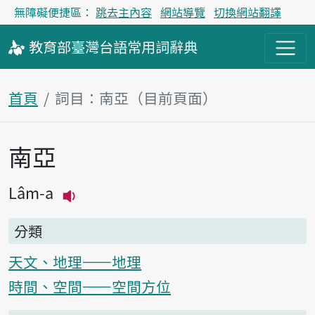
無障礙便捷區：
跳去主內容
網站導覽
切換網站翻譯
教育部
臺灣台語
常用詞
辭典
首頁
詞目：南亞（目前頁面）
南亞
主內容區塊
Lâm-a
播放主音讀Lâm-a
分類
天文、地理——地理
時間、空間——空間方位